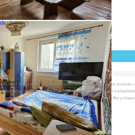
ť
e 64,56m2. Byt je svetlý, priestranný s praktickou dispozíciou – 3 izby, kuchyň
by. Kuchyňa a bytové jadro sú v pôvodnom stave, čo vám umožní byt si prispôsobiť p
Centrum mesta, autobusová a vlaková stanica sú len 5 minút autom. Byt je kúpou