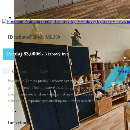
ID nehnuteľnosti : ML309
Predaj
83,000€
- 3 izbový byt
64,56 m2
3 Izby
1 Kúpelňa
1 Balkón
Vytlači
Ponúkame Vám na predaj 3-izbový byt v tehlovej bytovke s loggiou, o rozloh
parkety, menené boli plastové okná. Loggia je prístupná priamo z obývacej iz
kompletnou občianskou vybavenosťou – obchody, školy, zdravotné stredisko. 
Vám radi a bezplatne sprostredkujeme v rámci našich služieb.
Iné výhody