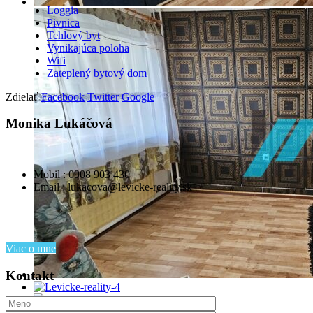
Loggia
Pivnica
Tehlový byt
Vynikajúca poloha
Wifi
Zateplený bytový dom
Zdielať
Facebook
Twitter
Google
Monika Lukáčová
Mobil : 0908 903 430
Email : lukacova@levicke-reality.sk
Viac o mne
Kontakt