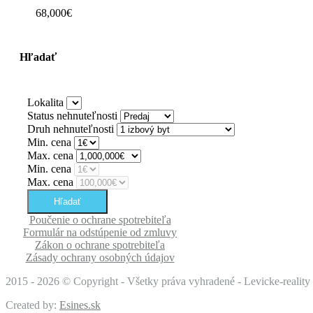
68,000€
Hľadať
Lokalita
Status nehnuteľnosti
Druh nehnuteľnosti
Min. cena
Max. cena
Min. cena
Max. cena
Poučenie o ochrane spotrebiteľa
Formulár na odstúpenie od zmluvy
Zákon o ochrane spotrebiteľa
Zásady ochrany osobných údajov
2015 -
2026 © Copyright - Všetky práva vyhradené - Levicke-reality s
Created by:
Esines.sk