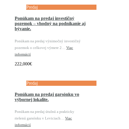
Predaj
Ponúkam na predaj investičný
pozemok – vhodný na podnikanie aj
bývanie.
Ponúkam na predaj výnimočný investičný
pozemok o celkovej výmere 2…
Viac
informácií
222,000€
Predaj
Ponúkam na predaj garsónku vo
výbornej lokalite.
Ponúkam na predaj útulnú a prakticky
riešenú garsónku v Leviciach…
Viac
informácií