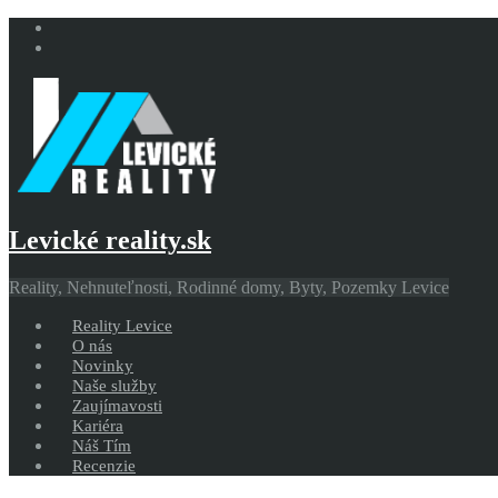
Levické reality.sk
Reality, Nehnuteľnosti, Rodinné domy, Byty, Pozemky Levice
Reality Levice
O nás
Novinky
Naše služby
Zaujímavosti
Kariéra
Náš Tím
Recenzie