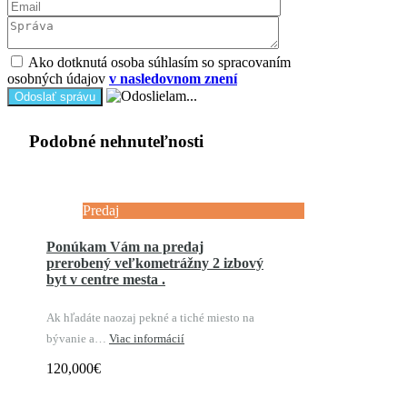
Ako dotknutá osoba súhlasím so spracovaním
osobných údajov
v nasledovnom znení
Podobné nehnuteľnosti
Predaj
Ponúkam Vám na predaj
prerobený veľkometrážny 2 izbový
byt v centre mesta .
Ak hľadáte naozaj pekné a tiché miesto na
bývanie a…
Viac informácií
120,000€