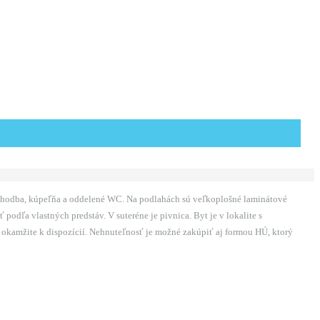
a, chodba, kúpeľňa a oddelené WC. Na podlahách sú veľkoplošné laminátové
odľa vlastných predstáv. V suteréne je pivnica. Byt je v lokalite s
 okamžite k dispozícií. Nehnuteľnosť je možné zakúpiť aj formou HÚ, ktorý