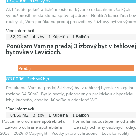
170,000€
- 4 izbový byt
Ak hľadáte pekné a tiché miesto na bývanie s dosahom všetkých
vymožeností mesta ste na správnej adrese. Realitná kancelária Lev
reality.sk, Vám ponúka na predaj presvetlený 4 izbový byt vo výbo
Viac informácií
82,20 m2
4 Izby
1 Kúpelňa
1 Balkón
Ponúkam Vám na predaj 3 izbový byt v tehlovej
bytovke v Leviciach.
Predaj
83,000€
- 3 izbový byt
Ponúkame Vám na predaj 3-izbový byt v tehlovej bytovke s loggiou,
rozlohe 64,56m2. Byt je svetlý, priestranný s praktickou dispozíciou
izby, kuchyňa, chodba, kúpeľňa a oddelené WC.…
Viac informácií
64,56 m2
3 Izby
1 Kúpelňa
1 Balkón
Poučenie o ochrane spotrebiteľa
Formulár na odstúpenie od zmlu
Zákon o ochrane spotrebiteľa
Zásady ochrany osobných údaj
2015 -
2026 © Copyright - Všetky práva vyhradené - Levicke-reality