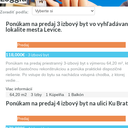
Zoradiť podľa:
Ponúkam na predaj 3 izbový byt vo vyhľadávan
lokalite mesta Levice.
Predaj
118,000€
- 3 izbový byt
Ponúkam na predaj priestranný 3-izbový byt s výmerou 64,20 m², k
prešiel čiastočnou rekonštrukciou a ponúka praktické dispozičné
riešenie. Po vstupe do bytu sa nachádza vstupná chodba, z ktorej
vedie…
Viac informácií
64,20 m2
3 Izby
1 Kúpelňa
1 Balkón
Ponúkam na predaj 4 izbový byt na ulici Ku Brat
Predaj