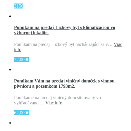
315€
Ponúkam na predaj 1 izbový byt s klimatizáciou vo
výbornej lokalite.
Ponúkam na predaj 1-izbový byt nachádzajúci sa v…
Viac
info
72,000€
Ponúkam Vám na predaj viničný domček s vinnou
pivnicou a pozemkom 1793m2.
Ponúkame na predaj viničný dom situovaný vo
vyhľadávanej…
Viac info
62,000€