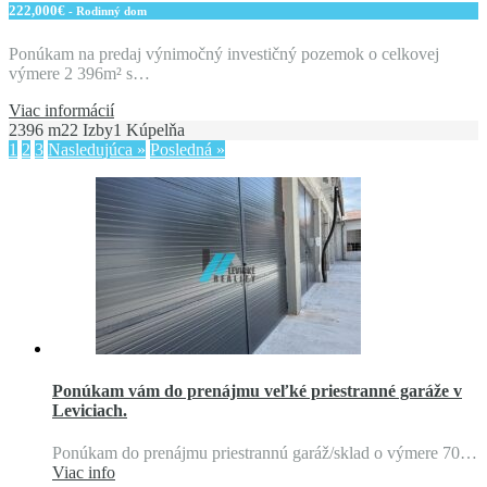
222,000€
- Rodinný dom
Ponúkam na predaj výnimočný investičný pozemok o celkovej
výmere 2 396m² s…
Viac informácií
2396 m2
2 Izby
1 Kúpelňa
1
2
3
Nasledujúca »
Posledná »
Ponúkam vám do prenájmu veľké priestranné garáže v
Leviciach.
Ponúkam do prenájmu priestrannú garáž/sklad o výmere 70…
Viac info