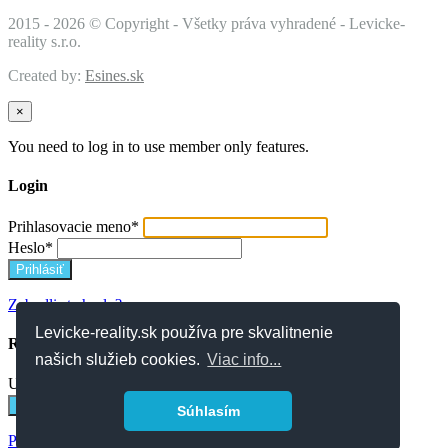
2015 -
2026 © Copyright - Všetky práva vyhradené - Levicke-
reality s.r.o.
Created by:
Esines.sk
×
You need to log in to use member only features.
Login
Prihlasovacie meno
*
Heslo
*
Zabudli ste heslo?
Levicke-reality.sk používa pre skvalitnenie
Resetovať heslo
našich služieb cookies.
Viac info...
Užívateľské meno alebo email
*
Súhlasím
Prihlásenie