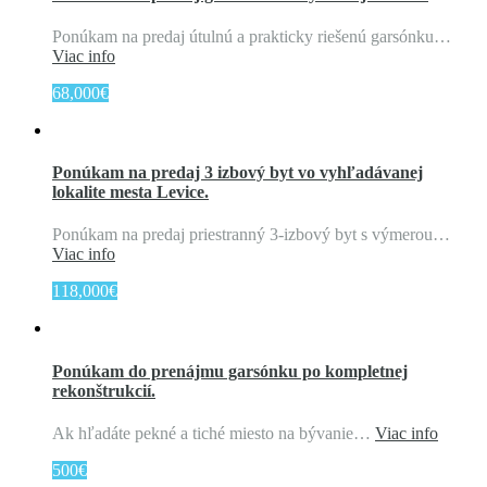
Ponúkam na predaj útulnú a prakticky riešenú garsónku…
Viac info
68,000€
Ponúkam na predaj 3 izbový byt vo vyhľadávanej
lokalite mesta Levice.
Ponúkam na predaj priestranný 3-izbový byt s výmerou…
Viac info
118,000€
Ponúkam do prenájmu garsónku po kompletnej
rekonštrukcií.
Ak hľadáte pekné a tiché miesto na bývanie…
Viac info
500€