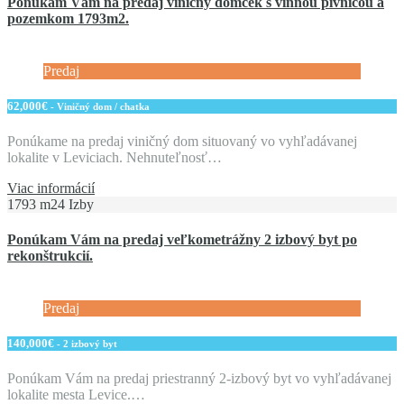
Ponúkam Vám na predaj viničný domček s vinnou pivnicou a
pozemkom 1793m2.
Predaj
62,000€
- Viničný dom / chatka
Ponúkame na predaj viničný dom situovaný vo vyhľadávanej
lokalite v Leviciach. Nehnuteľnosť…
Viac informácií
1793 m2
4 Izby
Ponúkam Vám na predaj veľkometrážny 2 izbový byt po
rekonštrukcií.
Predaj
140,000€
- 2 izbový byt
Ponúkam Vám na predaj priestranný 2-izbový byt vo vyhľadávanej
lokalite mesta Levice.…