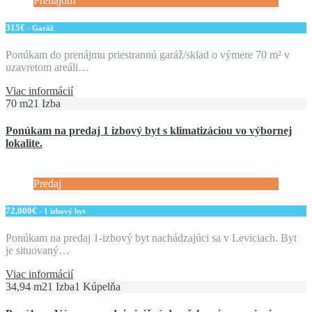
Prenájom
315€
- Garáž
Ponúkam do prenájmu priestrannú garáž/sklad o výmere 70 m² v
uzavretom areáli…
Viac informácií
70 m2
1 Izba
Ponúkam na predaj 1 izbový byt s klimatizáciou vo výbornej
lokalite.
Predaj
72,000€
- 1 izbový byt
Ponúkam na predaj 1-izbový byt nachádzajúci sa v Leviciach. Byt
je situovaný…
Viac informácií
34,94 m2
1 Izba
1 Kúpelňa