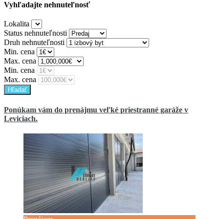
Vyhľadajte nehnuteľnosť
Lokalita
Status nehnuteľnosti
Druh nehnuteľnosti
Min. cena
Max. cena
Min. cena
Max. cena
Ponúkam vám do prenájmu veľké priestranné garáže v
Leviciach.