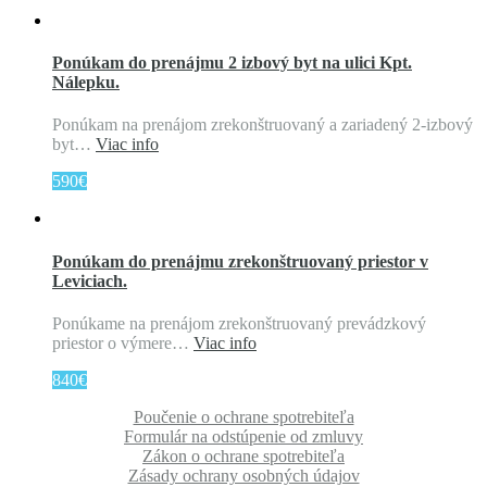
Ponúkam do prenájmu 2 izbový byt na ulici Kpt.
Nálepku.
Ponúkam na prenájom zrekonštruovaný a zariadený 2-izbový
byt…
Viac info
590€
Ponúkam do prenájmu zrekonštruovaný priestor v
Leviciach.
Ponúkame na prenájom zrekonštruovaný prevádzkový
priestor o výmere…
Viac info
840€
Poučenie o ochrane spotrebiteľa
Formulár na odstúpenie od zmluvy
Zákon o ochrane spotrebiteľa
Zásady ochrany osobných údajov