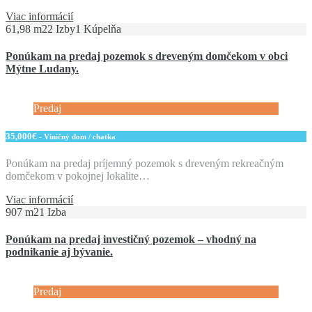
Viac informácií
61,98 m2
2 Izby
1 Kúpelňa
Ponúkam na predaj pozemok s dreveným domčekom v obci
Mýtne Ludany.
Predaj
35,000€
- Viničný dom / chatka
Ponúkam na predaj príjemný pozemok s dreveným rekreačným
domčekom v pokojnej lokalite…
Viac informácií
907 m2
1 Izba
Ponúkam na predaj investičný pozemok – vhodný na
podnikanie aj bývanie.
Predaj