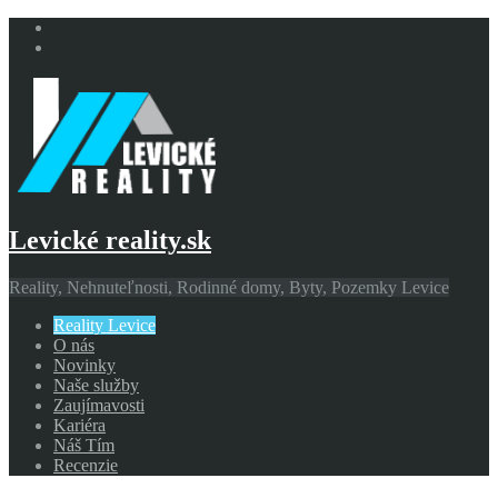
Levické reality.sk
Reality, Nehnuteľnosti, Rodinné domy, Byty, Pozemky Levice
Reality Levice
O nás
Novinky
Naše služby
Zaujímavosti
Kariéra
Náš Tím
Recenzie