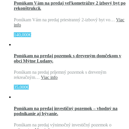
Ponúkam Vám na predaj veľkometrážny 2 izbový byt po
rekonštrukcií.
Ponúkam Vám na predaj priestranný 2-izbový byt vo…
Viac
info
140,000€
Ponúkam na predaj pozemok s dreveným domčekom v
obci Mýtne Ludany.
Ponúkam na predaj príjemný pozemok s dreveným
rekreačným…
Viac info
35,000€
Ponúkam na predaj investičný pozemok – vhodný na
podnikanie aj bývanie.
Ponúkam na predaj výnimočný investičný pozemok o