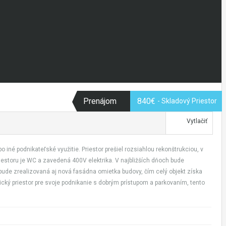
Prenájom
840€
- Skladový Priestor
Vytlačiť
iné podnikateľské využitie. Priestor prešiel rozsiahlou rekonštrukciou, v
estoru je WC a zavedená 400V elektrika. V najbližších dňoch bude
ude zrealizovaná aj nová fasádna omietka budovy, čím celý objekt získa
ický priestor pre svoje podnikanie s dobrým prístupom a parkovaním, tento