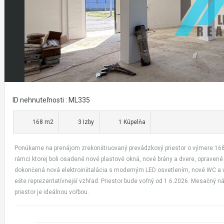
ID nehnuteľnosti : ML335
168 m2
3 Izby
1 Kúpelňa
Ponúkame na prenájom zrekonštruovaný prevádzkový priestor o výmere 168 m² 
rámci ktorej boli osadené nové plastové okná, nové brány a dvere, opraven
dokončená nová elektroinštalácia s moderným LED osvetlením, nové WC a v j
ešte reprezentatívnejší vzhľad. Priestor bude voľný od 1.6.2026. Mesačný ná
priestor je ideálnou voľbou.