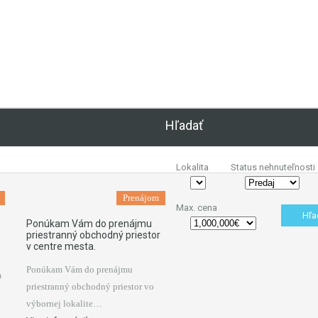
h údajov
v nasledovnom znení
Hľadať
Lokalita
Status nehnuteľnosti
Prenájom
Max. cena
Ponúkam Vám do prenájmu
priestranný obchodný priestor
v centre mesta.
Ponúkam Vám do prenájmu
m
priestranný obchodný priestor vo
výbornej lokalite…