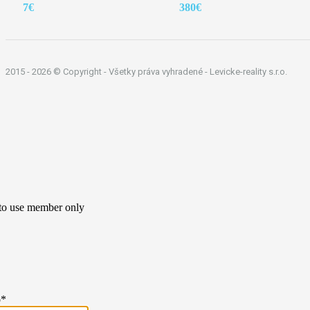
7€
380€
2015 -
2026 © Copyright - Všetky práva vyhradené - Levicke-reality s.r.o.
 to use member only
o
*