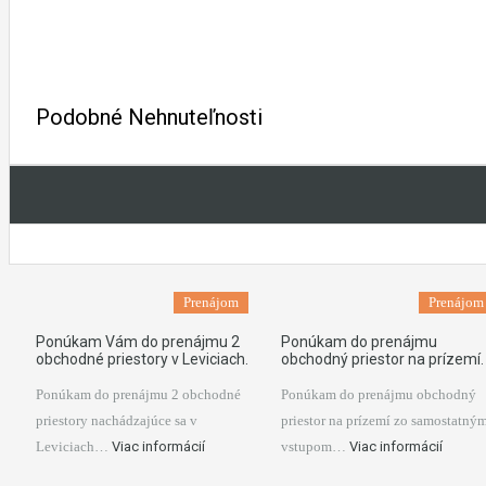
Ako dotknutá osoba súhlasím so spracovaním osobnýc
Podobné Nehnuteľnosti
Prenájom
Prenájom
Ponúkam Vám do prenájmu 2
Ponúkam do prenájmu
obchodné priestory v Leviciach.
obchodný priestor na prízemí.
Ponúkam do prenájmu 2 obchodné
Ponúkam do prenájmu obchodný
priestory nachádzajúce sa v
priestor na prízemí zo samostatný
Leviciach…
Viac informácií
vstupom…
Viac informácií