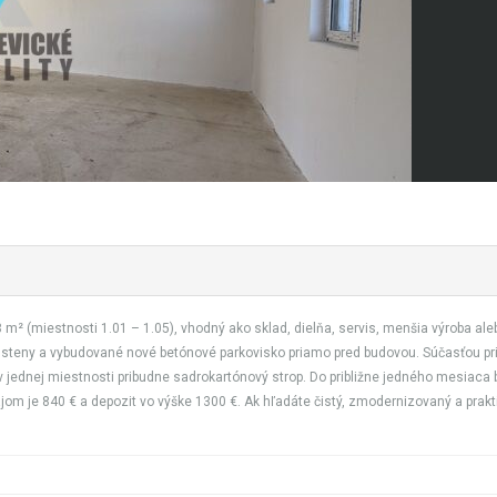
(miestnosti 1.01 – 1.05), vhodný ako sklad, dielňa, servis, menšia výroba alebo 
é steny a vybudované nové betónové parkovisko priamo pred budovou. Súčasťou pri
ednej miestnosti pribudne sadrokartónový strop. Do približne jedného mesiaca b
jom je 840 € a depozit vo výške 1300 €. Ak hľadáte čistý, zmodernizovaný a prakt