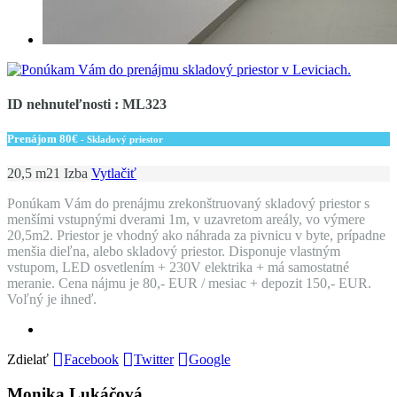
ID nehnuteľnosti : ML323
Prenájom
80€
- Skladový priestor
20,5 m2
1 Izba
Vytlačiť
Ponúkam Vám do prenájmu zrekonštruovaný skladový priestor s
menšími vstupnými dverami 1m, v uzavretom areály, vo výmere
20,5m2. Priestor je vhodný ako náhrada za pivnicu v byte, prípadne
menšia dieľna, alebo skladový priestor. Disponuje vlastným
vstupom, LED osvetlením + 230V elektrika + má samostatné
meranie. Cena nájmu je 80,- EUR / mesiac + depozit 150,- EUR.
Voľný je ihneď.
Zdielať
Facebook
Twitter
Google
Monika Lukáčová