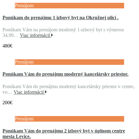
Prenájom
Ponúkam do prenájmu 1 izbový byt na Okružnej ulici .
Ponúkam Vám na prenájom moderný 1-izbový byt s výmerou
34,99…
Viac informácií
480€
Prenájom
Ponúkam Vám do prenájmu moderný kancelársky priestor.
Ponúkam Vám do prenájmu moderný kancelársky priestor v centre,
vo…
Viac informácií
200€
Prenájom
Ponúkam Vám do prenájmu 2 izbový byt v úplnom centre
mesta Levice.