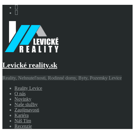
Levické reality.sk
Reality, Nehnuteľnosti, Rodinné domy, Byty, Pozemky Levice
Reality Levice
O nás
Novinky
Naše služby
Zaujímavosti
Kariéra
Náš Tím
Recenzie