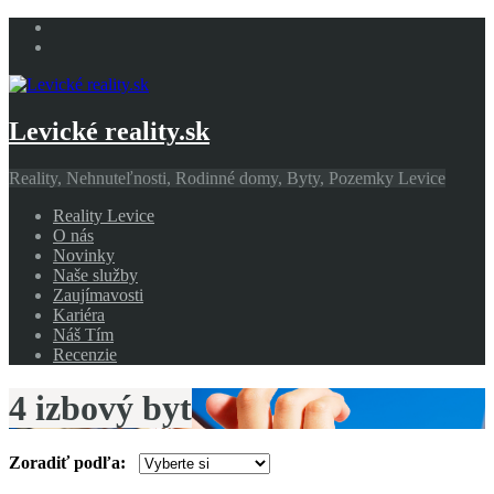
Levické reality.sk
Reality, Nehnuteľnosti, Rodinné domy, Byty, Pozemky Levice
Reality Levice
O nás
Novinky
Naše služby
Zaujímavosti
Kariéra
Náš Tím
Recenzie
4 izbový byt
Zoradiť podľa: