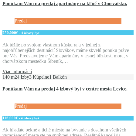
Ponúkam Vám na predaj apartmány na kľúč v Chorvátsku.
Predaj
750,000€
- 4 izbový byt
Ak túžite po svojom vlastnom kúsku raja v jednej z
najobľúbenejších destinácií Slovákov, máme skvelú ponuku práve
pre Vás. Predstavujeme Vám apartmány v tesnej blízkosti mora, v
chorvátskom mestečku Šibeník,…
Viac informácií
140 m2
4 Izby
3 Kúpelne
1 Balkón
Ponúkam Vám na predaj 4 izbový byt v centre mesta Levice.
Predaj
116,000€
- 4 izbový byt
Ak hľadáte pekné a tiché miesto na bývanie s dosahom všetkých
vymožeností mesta ste na správnej adrese. Realitná kancelária