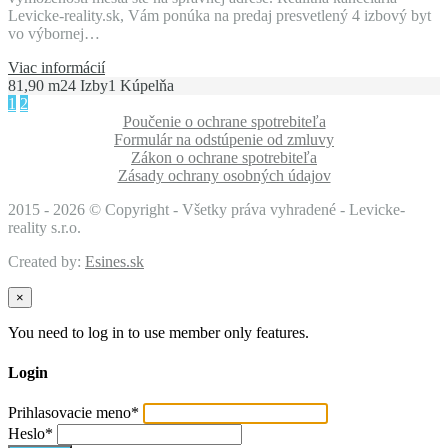
Levicke-reality.sk, Vám ponúka na predaj presvetlený 4 izbový byt
vo výbornej…
Viac informácií
81,90 m2
4 Izby
1 Kúpelňa
1
2
Poučenie o ochrane spotrebiteľa
Formulár na odstúpenie od zmluvy
Zákon o ochrane spotrebiteľa
Zásady ochrany osobných údajov
2015 -
2026 © Copyright - Všetky práva vyhradené - Levicke-
reality s.r.o.
Created by:
Esines.sk
×
You need to log in to use member only features.
Login
Prihlasovacie meno
*
Heslo
*