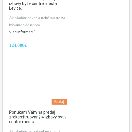
izbový byt v centre mesta
Levice.
Ak hľadáte pekné a tiché miesto na
bývanie s dosahom…
Viac informácií
124,000€
Predaj
Ponúkam Vám na predaj
zrekonštruovaný 4 izbový byt v
centre mesta.
Ak hľadáte naozaj pekné a tiché