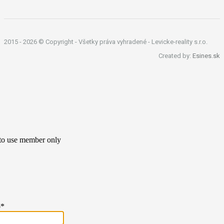
2015 -
2026 © Copyright - Všetky práva vyhradené - Levicke-reality s.r.o.
Created by:
Esines.sk
 to use member only
o
*