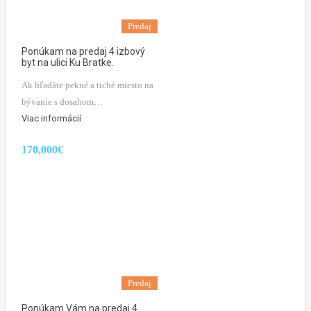
Predaj
Ponúkam na predaj 4 izbový
byt na ulici Ku Bratke.
Ak hľadáte pekné a tiché miesto na
bývanie s dosahom…
Viac informácií
170,000€
Predaj
Ponúkam Vám na predaj 4