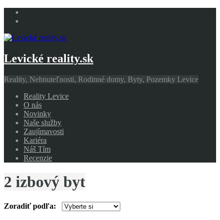
Levické reality.sk
Reality, Nehnuteľnosti, Rodinné domy, Byty, Pozemky Levice
Reality Levice
O nás
Novinky
Naše služby
Zaujímavosti
Kariéra
Náš Tím
Recenzie
2 izbový byt
Zoradiť podľa: