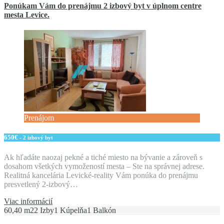
Ponúkam Vám do prenájmu 2 izbový byt v úplnom centre
mesta Levice.
Prenájom
650€
- 2 izbový byt
Ak hľadáte naozaj pekné a tiché miesto na bývanie a zároveň s
dosahom všetkých vymožeností mesta – Ste na správnej adrese.
Realitná kancelária Levické-reality Vám ponúka do prenájmu
presvetlený 2-izbový…
Viac informácií
60,40 m2
2 Izby
1 Kúpelňa
1 Balkón