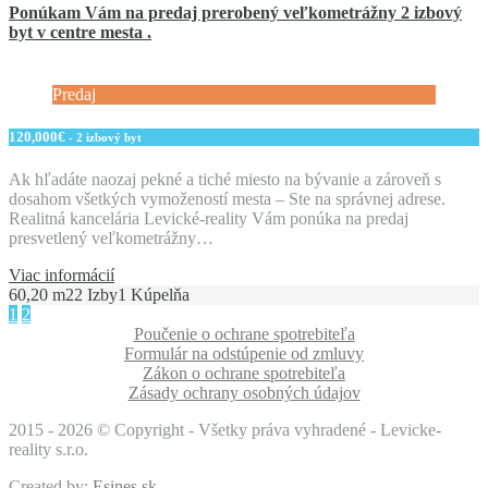
Ponúkam Vám na predaj prerobený veľkometrážny 2 izbový
byt v centre mesta .
Predaj
120,000€
- 2 izbový byt
Ak hľadáte naozaj pekné a tiché miesto na bývanie a zároveň s
dosahom všetkých vymožeností mesta – Ste na správnej adrese.
Realitná kancelária Levické-reality Vám ponúka na predaj
presvetlený veľkometrážny…
Viac informácií
60,20 m2
2 Izby
1 Kúpelňa
1
2
Poučenie o ochrane spotrebiteľa
Formulár na odstúpenie od zmluvy
Zákon o ochrane spotrebiteľa
Zásady ochrany osobných údajov
2015 -
2026 © Copyright - Všetky práva vyhradené - Levicke-
reality s.r.o.
Created by:
Esines.sk