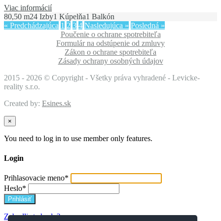
Viac informácií
80,50 m2
4 Izby
1 Kúpelňa
1 Balkón
« Predchádzajúca
1
2
3
4
Nasledujúca »
Posledná »
Poučenie o ochrane spotrebiteľa
Formulár na odstúpenie od zmluvy
Zákon o ochrane spotrebiteľa
Zásady ochrany osobných údajov
2015 -
2026 © Copyright - Všetky práva vyhradené - Levicke-
reality s.r.o.
Created by:
Esines.sk
×
You need to log in to use member only features.
Login
Prihlasovacie meno
*
Heslo
*
Zabudli ste heslo?