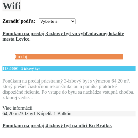
Wifi
Zoradiť podľa:
Ponúkam na predaj 3 izbový byt vo vyhľadávanej lokalite
mesta Levice.
Predaj
118,000€
- 3 izbový byt
Ponúkam na predaj priestranný 3-izbový byt s výmerou 64,20 m²,
ktorý prešiel čiastočnou rekonštrukciou a ponúka praktické
dispozičné riešenie. Po vstupe do bytu sa nachádza vstupná chodba,
z ktorej vedie…
Viac informácií
64,20 m2
3 Izby
1 Kúpelňa
1 Balkón
Ponúkam na predaj 4 izbový byt na ulici Ku Bratke.