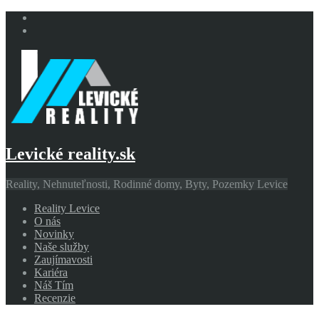
Levické reality.sk
Reality, Nehnuteľnosti, Rodinné domy, Byty, Pozemky Levice
Reality Levice
O nás
Novinky
Naše služby
Zaujímavosti
Kariéra
Náš Tím
Recenzie