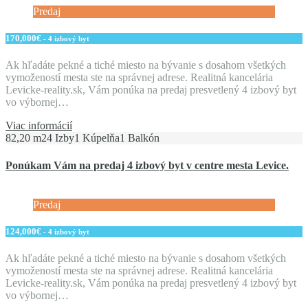
Predaj
170,000€
- 4 izbový byt
Ak hľadáte pekné a tiché miesto na bývanie s dosahom všetkých
vymožeností mesta ste na správnej adrese. Realitná kancelária
Levicke-reality.sk, Vám ponúka na predaj presvetlený 4 izbový byt
vo výbornej…
Viac informácií
82,20 m2
4 Izby
1 Kúpelňa
1 Balkón
Ponúkam Vám na predaj 4 izbový byt v centre mesta Levice.
Predaj
124,000€
- 4 izbový byt
Ak hľadáte pekné a tiché miesto na bývanie s dosahom všetkých
vymožeností mesta ste na správnej adrese. Realitná kancelária
Levicke-reality.sk, Vám ponúka na predaj presvetlený 4 izbový byt
vo výbornej…