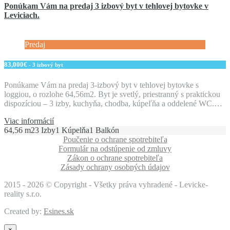
Ponúkam Vám na predaj 3 izbový byt v tehlovej bytovke v
Leviciach.
Predaj
83,000€
- 3 izbový byt
Ponúkame Vám na predaj 3-izbový byt v tehlovej bytovke s
loggiou, o rozlohe 64,56m2. Byt je svetlý, priestranný s praktickou
dispozíciou – 3 izby, kuchyňa, chodba, kúpeľňa a oddelené WC.…
Viac informácií
64,56 m2
3 Izby
1 Kúpelňa
1 Balkón
Poučenie o ochrane spotrebiteľa
Formulár na odstúpenie od zmluvy
Zákon o ochrane spotrebiteľa
Zásady ochrany osobných údajov
2015 -
2026 © Copyright - Všetky práva vyhradené - Levicke-
reality s.r.o.
Created by:
Esines.sk
×