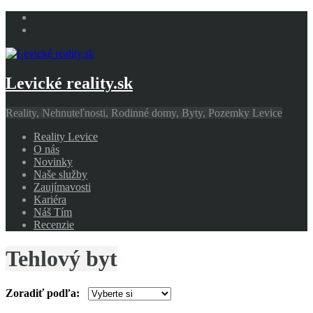
Levické reality.sk
Reality, Nehnuteľnosti, Rodinné domy, Byty, Pozemky Levice
Reality Levice
O nás
Novinky
Naše služby
Zaujímavosti
Kariéra
Náš Tím
Recenzie
Tehlový byt
Zoradiť podľa: