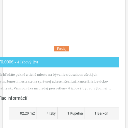
Predaj
70,000€
- 4 Izbový Byt
k hľadáte pekné a tiché miesto na bývanie s dosahom všetkých
ymožeností mesta ste na správnej adrese. Realitná kancelária Levicke-
eality.sk, Vám ponúka na predaj presvetlený 4 izbový byt vo výbornej…
iac informácií
82,20 m2
4 Izby
1 Kúpelňa
1 Balkón