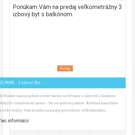
Ponúkam Vám na predaj veľkometrážny 3
izbový byt s balkónom.
Predaj
65,000€
- 3 Izbový Byt
k hľadáte naozaj pekné a tiché miesto na bývanie a zároveň s dosahom
šetkých vymožeností mesta – Ste na správnej adrese. Realitná kancelária
evické-reality Vám ponúka na predaj presvetlený veľkometrážny…
iac informácií