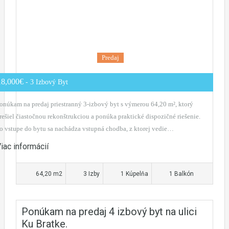
Predaj
18,000€
- 3 Izbový Byt
onúkam na predaj priestranný 3-izbový byt s výmerou 64,20 m², ktorý
rešiel čiastočnou rekonštrukciou a ponúka praktické dispozičné riešenie.
o vstupe do bytu sa nachádza vstupná chodba, z ktorej vedie…
iac informácií
64,20 m2
3 Izby
1 Kúpelňa
1 Balkón
Ponúkam na predaj 4 izbový byt na ulici
Ku Bratke.