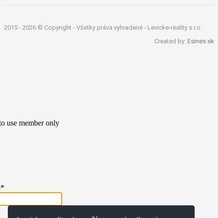
2015 -
2026 © Copyright - Všetky práva vyhradené - Levicke-reality s.r.o.
Created by:
Esines.sk
 to use member only
o
*