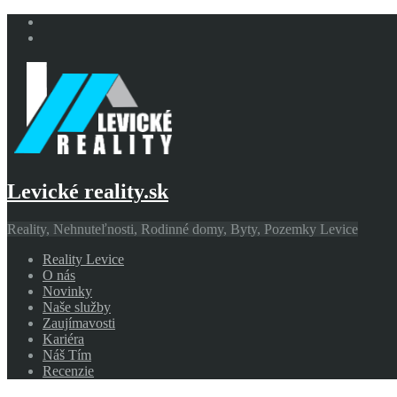
Levické reality.sk
Reality, Nehnuteľnosti, Rodinné domy, Byty, Pozemky Levice
Reality Levice
O nás
Novinky
Naše služby
Zaujímavosti
Kariéra
Náš Tím
Recenzie