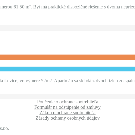
merou 61,50 m². Byt má praktické dispozičné riešenie s dvoma nepri
a Levice, vo výmere 52m2. Apartmán sa skladá z dvoch izieb zo spál
Poučenie o ochrane spotrebiteľa
Formulár na odstúpenie od zmluvy
Zákon o ochrane spotrebiteľa
Zásady ochrany osobných údajov
.r.o.