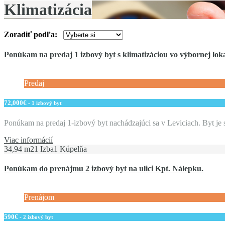
Klimatizácia
Zoradiť podľa:
Ponúkam na predaj 1 izbový byt s klimatizáciou vo výbornej loka
Predaj
72,000€
- 1 izbový byt
Ponúkam na predaj 1-izbový byt nachádzajúci sa v Leviciach. Byt j
Viac informácií
34,94 m2
1 Izba
1 Kúpelňa
Ponúkam do prenájmu 2 izbový byt na ulici Kpt. Nálepku.
Prenájom
590€
- 2 izbový byt