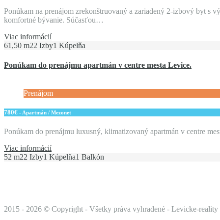
Ponúkam na prenájom zrekonštruovaný a zariadený 2-izbový byt s vý
komfortné bývanie. Súčasťou…
Viac informácií
61,50 m2
2 Izby
1 Kúpelňa
Ponúkam do prenájmu apartmán v centre mesta Levice.
Prenájom
780€
- Apartmán / Mezonet
Ponúkam do prenájmu luxusný, klimatizovaný apartmán v centre mest
Viac informácií
52 m2
2 Izby
1 Kúpelňa
1 Balkón
2015 -
2026 © Copyright - Všetky práva vyhradené - Levicke-reality s