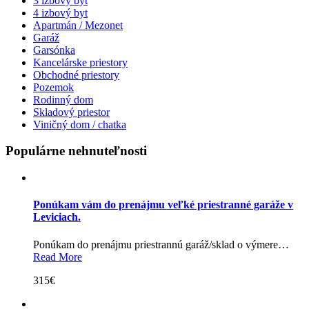
3 izbový byt
4 izbový byt
Apartmán / Mezonet
Garáž
Garsónka
Kancelárske priestory
Obchodné priestory
Pozemok
Rodinný dom
Skladový priestor
Viničný dom / chatka
Populárne nehnuteľnosti
Ponúkam vám do prenájmu veľké priestranné garáže v
Leviciach.
Ponúkam do prenájmu priestrannú garáž/sklad o výmere…
Read More
315€