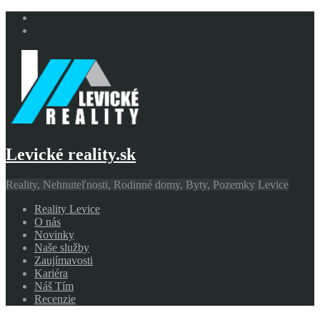
Levické reality.sk
Reality, Nehnuteľnosti, Rodinné domy, Byty, Pozemky Levice
Reality Levice
O nás
Novinky
Naše služby
Zaujímavosti
Kariéra
Náš Tím
Recenzie