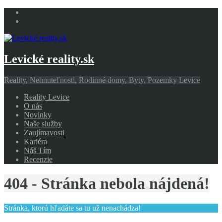
Levické reality.sk
Reality, Nehnuteľnosti, Rodinné domy, Byty, Pozemky Levice
Reality Levice
O nás
Novinky
Naše služby
Zaujímavosti
Kariéra
Náš Tím
Recenzie
404 - Stránka nebola nájdená!
Stránka, ktorú hľadáte sa tu už nenachádza!