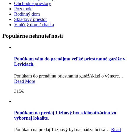
Obchodné priestory
Pozemok
Rodinný dom
Skladový priestor
Viničný dom / chatka
Populárne nehnuteľnosti
Ponúkam vám do prenájmu veľké priestranné garáže v
Leviciach.
Ponúkam do prenájmu priestrannú garáž/sklad o výmere…
Read More
315€
Ponúkam na predaj 1 izbový byt s klimatizáciou vo
výbornej lokalite.
Ponúkam na predaj 1-izbový byt nachádzajúci sa…
Read