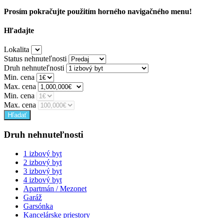
Prosím pokračujte použitím horného navigačného menu!
Hľadajte
Lokalita
Status nehnuteľnosti
Druh nehnuteľnosti
Min. cena
Max. cena
Min. cena
Max. cena
Druh nehnuteľnosti
1 izbový byt
2 izbový byt
3 izbový byt
4 izbový byt
Apartmán / Mezonet
Garáž
Garsónka
Kancelárske priestory