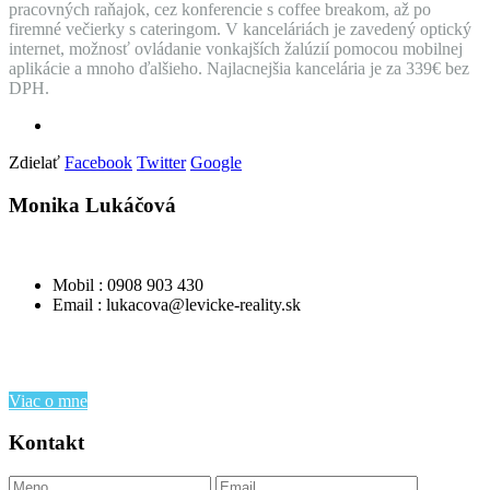
pracovných raňajok, cez konferencie s coffee breakom, až po
firemné večierky s cateringom. V kanceláriách je zavedený optický
internet, možnosť ovládanie vonkajších žalúzií pomocou mobilnej
aplikácie a mnoho ďalšieho. Najlacnejšia kancelária je za 339€ bez
DPH.
Zdielať
Facebook
Twitter
Google
Monika Lukáčová
Mobil : 0908 903 430
Email : lukacova@levicke-reality.sk
Viac o mne
Kontakt