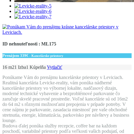
ID nehnuteľnosti : ML175
Prenájom
339€
- Kancelárske priestory
16 m2
1 Izba
1 Kúpelňa
Vytlačiť
Ponúkame Vám do prenájmu kancelárske priestory v Leviciach.
Realitná kancelária Levicke-reality, vám ponúka nádherné
kancelárske priestory vo výbornej lokalite, nadčasový dizajn,
moderné technické vybavenie a bezproblémové parkovanie čo
zaručuje skvelé pracovné prostredie. Voľné kancelárie sú od 16m2
do 64 m2 s rôznymi možnosťami prepojenia v prípade potreby. V
cene nájmu je parkovanie, zasadacia miestnosť pre vaše obchodné
stretnutia, energie, klimatizácia, parkovisko pre návštevy a business
lounge.
Budova ďalej ponúka služby recepcie, coffee bar na každom
poschodí, variabilné priestory podľa veľkosti vašich podujatí, od