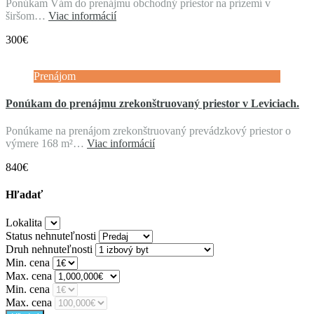
Ponúkam Vám do prenájmu obchodný priestor na prízemí v
širšom…
Viac informácií
300€
Prenájom
Ponúkam do prenájmu zrekonštruovaný priestor v Leviciach.
Ponúkame na prenájom zrekonštruovaný prevádzkový priestor o
výmere 168 m²…
Viac informácií
840€
Hľadať
Lokalita
Status nehnuteľnosti
Druh nehnuteľnosti
Min. cena
Max. cena
Min. cena
Max. cena