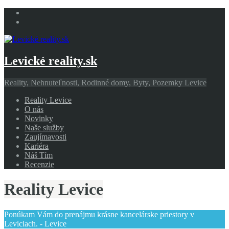
Levické reality.sk
Reality, Nehnuteľnosti, Rodinné domy, Byty, Pozemky Levice
Reality Levice
O nás
Novinky
Naše služby
Zaujímavosti
Kariéra
Náš Tím
Recenzie
Reality Levice
Ponúkam Vám do prenájmu krásne kancelárske priestory v
Leviciach. - Levice