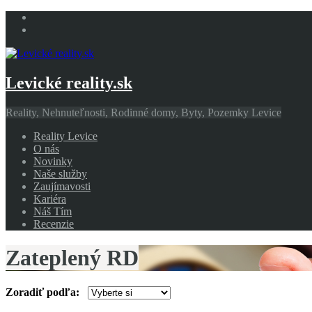
Levické reality.sk
Reality, Nehnuteľnosti, Rodinné domy, Byty, Pozemky Levice
Reality Levice
O nás
Novinky
Naše služby
Zaujímavosti
Kariéra
Náš Tím
Recenzie
Zateplený RD
Zoradiť podľa: