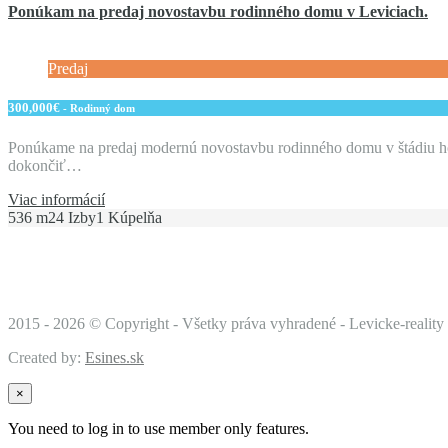
Ponúkam na predaj novostavbu rodinného domu v Leviciach.
Predaj
300,000€
- Rodinný dom
Ponúkame na predaj modernú novostavbu rodinného domu v štádiu hol
dokončiť…
Viac informácií
536 m2
4 Izby
1 Kúpelňa
2015 -
2026 © Copyright - Všetky práva vyhradené - Levicke-reality s
Created by:
Esines.sk
×
You need to log in to use member only features.