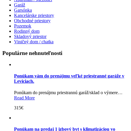
Garáž
Garsónka
Kancelárske priestory
Obchodné priestory
Pozemok
Rodinný dom
Skladový priestor
Viničný dom / chatka
Populárne nehnuteľnosti
Ponúkam vám do prenájmu veľké priestranné garáže v
Leviciach.
Ponúkam do prenájmu priestrannú garáž/sklad o výmere…
Read More
315€
Ponúkam na predaj 1 izbový byt s klimatizáciou vo