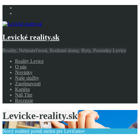
Levické reality.sk
Reality, Nehnuteľnosti, Rodinné domy, Byty, Pozemky Levice
Reality Levice
O nás
Novinky
Naše služby
Zaujímavosti
Kariéra
Náš Tím
Recenzie
Levicke-reality.sk
Nový realitný portál nielen pre Levičanov