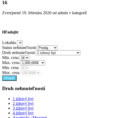
16
Zverejnené
19. februára 2020
od admin v kategoríí
Hľadajte
Lokalita
Status nehnuteľnosti
Druh nehnuteľnosti
Min. cena
Max. cena
Min. cena
Max. cena
Druh nehnuteľnosti
1 izbový byt
2 izbový byt
3 izbový byt
4 izbový byt
Apartmán / Mezonet