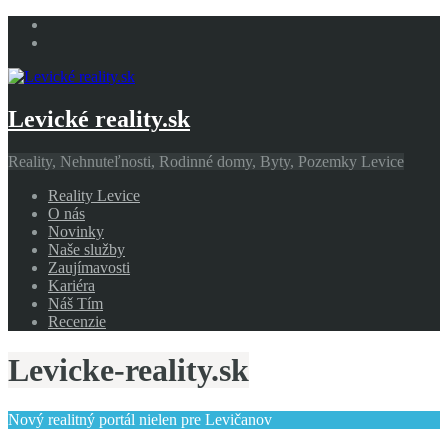
Levické reality.sk
Reality, Nehnuteľnosti, Rodinné domy, Byty, Pozemky Levice
Reality Levice
O nás
Novinky
Naše služby
Zaujímavosti
Kariéra
Náš Tím
Recenzie
Levicke-reality.sk
Nový realitný portál nielen pre Levičanov