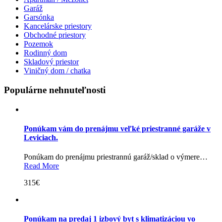
Garáž
Garsónka
Kancelárske priestory
Obchodné priestory
Pozemok
Rodinný dom
Skladový priestor
Viničný dom / chatka
Populárne nehnuteľnosti
Ponúkam vám do prenájmu veľké priestranné garáže v
Leviciach.
Ponúkam do prenájmu priestrannú garáž/sklad o výmere…
Read More
315€
Ponúkam na predaj 1 izbový byt s klimatizáciou vo