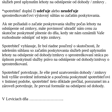
služieb pred uplynutím lehoty na odstúpenie od dohody / zmluvy .
*spotrebiteľ doplní či
udeľuje
alebo
neudeľuje
sprostredkovateľovi výslovný súhlas so začatím poskytovania.
Ak ste požiadali o začatie poskytovania služby počas lehoty na
odstúpenie od zmluvy, máte povinnosť uhradiť nám cenu za
skutočne poskytnuté plnenie do dňa, kedy ste nám oznámili Vaše
rozhodnutie odstúpiť od tejto zmluvy.
Spotrebiteľ vyhlasuje, že bol riadne poučený o skutočnosti, že
udelením súhlasu so začatím poskytovania služieb pred uplynutím
lehoty na odsúpenie od dohody/zmluvy o sprostredkovaní stráca po
úplnom poskytnutí služby právo na odstúpenie od dohody/zmlvuy o
sprostredkovaní.
Spotrebiteľ potvrdzuje, že ešte pred uzatvorením dohody / zmluvy
boli vyššie uvedené informácie a poučenia poskytnuté spotrebiteľovi
v listinnej podobe, spotrebiteľ tieto dôklade prečítal, porozumel im a
zároveň potvrdzuje, že prevzal formulár na odstúpeni od dohody.
V Leviciach dňa ……………………..
……………………………..