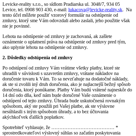
Levicke-reality s.r.o., so sídlom Pradiarska ul. 3048/7, 934 05
Levice, tel. 0908 903 430, e-mail:
lukacova@levicke-reality.sk
. Na
tento účel môžete použiť vzorový formulár na odstúpenie od
zmluvy, ktorý sme Vám odovzdali alebo zaslali, jeho použitie však
nie je povinné.
Lehota na odstúpenie od zmluvy je zachovaná, ak zašlete
oznámenie o uplatnení práva na odstúpenie od zmluvy pred tým,
ako uplynie lehota na odstúpenie od zmluvy.
2. Dôsledky odstúpenia od zmluvy
Po odstúpení od zmluvy Vám vrátime všetky platby, ktoré ste
uhradili v súvislosti s uzavretím zmluvy, vrátane nákladov na
doručenie tovaru k Vám. To sa nevzťahuje na dodatočné náklady,
ak ste si zvolili iný druh doručenia, ako je najlacnejší bežný spôsob
doručenia, ktorý ponúkame. Platby Vám budú vrátené najneskôr do
14 dní odo dňa, keď nám bude doručené Vaše oznámenie o
odstúpení od tejto zmluvy. Úhrada bude uskutočnená rovnakým
spôsobom, aký ste použili pri Vašej platbe, ak ste výslovne
nesúhlasili s iným spôsobom úhrady, a to bez účtovania
akýchkoľvek ďalších poplatkov.
Spotrebiteľ vyhlasuje, že ………………………………… *
sprostredkovateľovi výslovný súhlas so začatím poskytovania