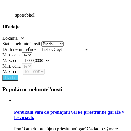
spotrebiteľ
Hľadajte
Lokalita
Status nehnuteľnosti
Druh nehnuteľnosti
Min. cena
Max. cena
Min. cena
Max. cena
Populárne nehnuteľnosti
Ponúkam vám do prenájmu veľké priestranné garáže v
Leviciach.
Ponúkam do prenájmu priestrannú garáž/sklad o výmere…