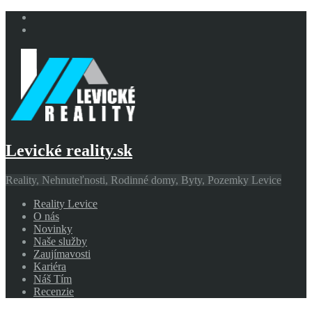
Levické reality.sk
Reality, Nehnuteľnosti, Rodinné domy, Byty, Pozemky Levice
Reality Levice
O nás
Novinky
Naše služby
Zaujímavosti
Kariéra
Náš Tím
Recenzie