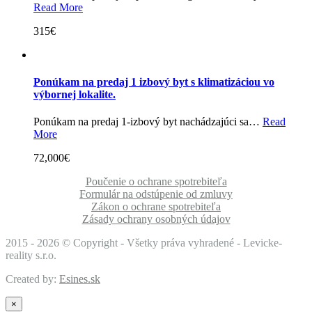
Read More
315€
Ponúkam na predaj 1 izbový byt s klimatizáciou vo
výbornej lokalite.
Ponúkam na predaj 1-izbový byt nachádzajúci sa…
Read
More
72,000€
Poučenie o ochrane spotrebiteľa
Formulár na odstúpenie od zmluvy
Zákon o ochrane spotrebiteľa
Zásady ochrany osobných údajov
2015 -
2026 © Copyright - Všetky práva vyhradené - Levicke-
reality s.r.o.
Created by:
Esines.sk
×